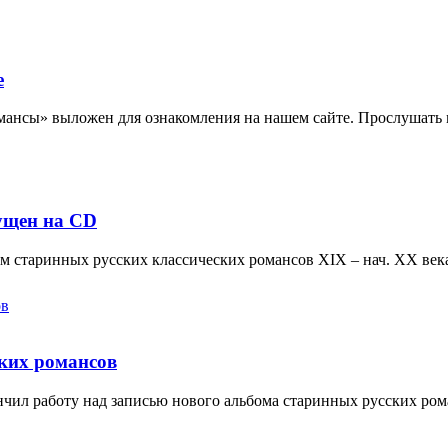
е
мансы» выложен для ознакомления на нашем сайте. Прослушать 
ущен на CD
 старинных русских классических романсов XIX – нач. XX век
ских романсов
чил работу над записью нового альбома старинных русских ром